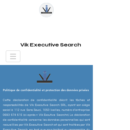
Vik Executive Search
Politique de confidentialité et protection des données privées
Cette déclaration de confidentialité décrit les tâches et
responsabilités de Vik Executive Search SRL, ayant son siège
social à 112 rue Sans Souci, 1050 Ixelles, numéro d’entreprise
0693 674 615
(ci-après « Vik Excutive Search»). La déclaration
de confidentialité concerne les données personnelles qui sont
recueillies par Vik Executive Search et qui sont traitées par Vik
Executive Search, en tant que sous-traitant ou responsable du