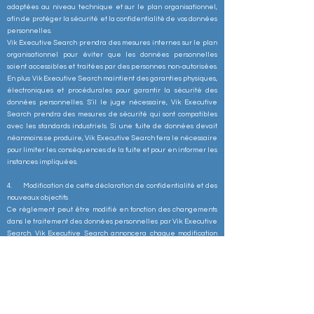
adaptées au niveau technique et sur le plan organisationnel,
afin de protéger la sécurité et la confidentialité de vos données
personnelles.
Vik Executive Search prendra des mesures internes sur le plan
organisationnel pour éviter que les données personnelles
soient accessibles et traitées par des personnes non-autorisées.
En plus Vik Executive Search maintient des garanties physiques,
électroniques et procédurales pour garantir la sécurité des
données personnelles. S’il le juge nécessaire, Vik Executive
Search prendra des mesures de sécurité qui sont compatibles
avec les standards industriels. Si une fuite de données devait
néanmoins se produire, Vik Executive Search fera le nécessaire
pour limiter les conséquences de la fuite et pour en informer les
instances impliquées.
4. Modification de cette déclaration de confidentialité et des
nouveaux objectifs
Ce règlement peut être modifié en fonction des changements
dans le traitement des données personnelles par Vik Executive
Search. Vik Executive Search annoncera chaque modification
pertinente du règlement par une communication dans
l’application web et indiquera la date de la dernière
modification dans le règlement en haut. En utilisant l’application
web vous êtes liés par le règlement dès que ces changements
sont annoncés de la façon décrite dans cette section.
Vik Executive Search peut utiliser vos données personnelles