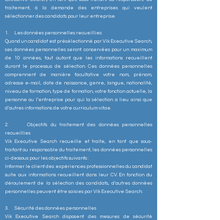
traitement, à la demande des entreprises qui veulent
sélectionner des candidats pour leur entreprise.
1. Les données personnelles recueillies
Quand un candidat est présélectionné par Vik Executive Search,
ses données personnelles seront conservées pour un maximum
de 10 années, tout autant que les informations recueillent
durant le processus de sélection. Ces données personnelles
comprennent de manière facultative votre nom, prénom,
adresse e-mail, date de naissance, genre, langue, nationalité,
niveau de formation, type de formation, votre fonction actuelle, la
personne ou l’entreprise pour qui la sélection a lieu ainsi que
d’autres informations de votre curriculum vitae.
2. Objectifs du traitement des données personnelles
recueillies
Vik Executive Search recueille et traite, en tant que sous-
traitant ou responsable du traitement, les données personnelles
ci-dessous pour les objectifs suivants :
Informer le client des expériences professionnelles du candidat
suite aux informations recueillent dans leur CV. En fonction du
déroulement de la sélection des candidats, d’autres données
personnelles peuvent être saisies par Vik Executive Search.
3. Sécurité des données personnelles
Vik Executive Search disposent des mesures de sécurité