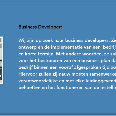
 ruimte
Talenten ruimte
Recruters ruimte
Woord van de oprichter
Vac
Business Developer:
Wij zijn op zoek naar business developers. Z
ontwerp en de implementatie van een bedrijf
en korte termijn. Met andere woorden, ze zul
voor het bestuderen van een business plan da
bedrijf binnen een vooraf afgesproken tijd z
Hiervoor zullen zij nauw moeten samenwerk
verantwoordelijke en met elke leidinggevend
behoeften en het functioneren van de instell