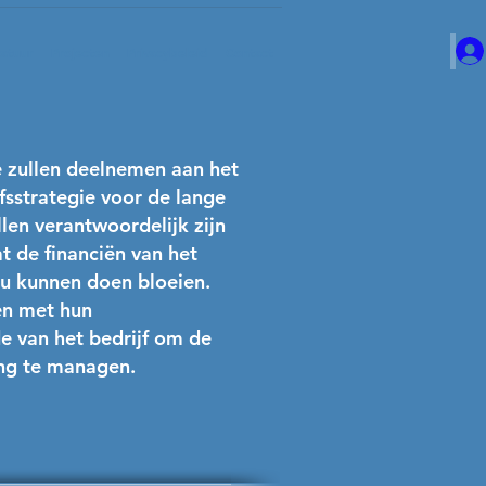
atuur
Projecten
Privacybeleid
Contact
e zullen deelnemen aan het
sstrategie voor de lange
len verantwoordelijk zijn
t de financiën van het
ou kunnen doen bloeien.
en met hun
e van het bedrijf om de
ing te managen.