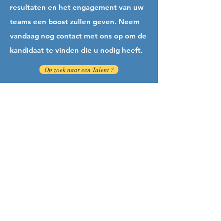
resultaten en het engagement van uw
teams een boost zullen geven. Neem
vandaag nog contact met ons op om de
kandidaat te vinden die u nodig heeft.
Op zoek naar een Talent ?
HIGH POTENTIALS SCOUTING
Wij helpen u het high potential talent
binnen uw organisatie of in de markt te
identificeren.
Het enige wat u hoeft te doen is ons in