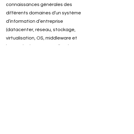
connaissances générales des
différents domaines d’un système
d’information d’entreprise
(datacenter, réseau, stockage,
virtualisation, OS, middleware et
bases de données, applications,
clouds, automatisation, sécurité…)
• Connaissances ou expérience
pratique dans une ou plusieurs
méthodologie(s) agile(s) telles que
SCRUM, RAD ainsi que dans une ou
plusieurs technique(s) agile(s) telles
que Timeboxing, User Story,
Intégration continue
• Connaissance avancée d’outils de
reporting, des outils de la suite Office